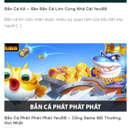
Bắn Cá KA – Săn Bắn Cá Lớn Cùng Nhà Cái Yeu88
Bắn cá KA luôn nhận được nhiều sự quan tâm của hầu hết mọi
người [...]
Bắn Cá Phát Phát Phát Yeu88 – Cổng Game Đổi Thưởng
Hot Nhất