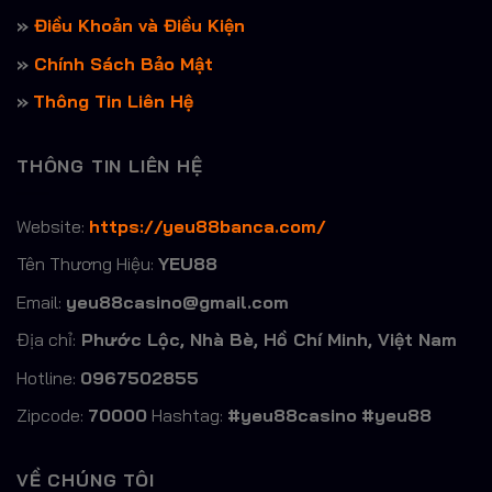
»
Điều Khoản và Điều Kiện
»
Chính Sách Bảo Mật
»
Thông Tin Liên Hệ
THÔNG TIN LIÊN HỆ
Website:
https://yeu88banca.com/
Tên Thương Hiệu:
YEU88
Email:
yeu88casino@gmail.com
Địa chỉ:
Phước Lộc, Nhà Bè, Hồ Chí Minh, Việt Nam
Hotline:
0967502855
Zipcode:
70000
Hashtag:
#yeu88casino
#yeu88
VỀ CHÚNG TÔI