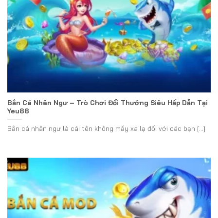
Bắn Cá Nhân Ngư – Trò Chơi Đổi Thưởng Siêu Hấp Dẫn Tại
Yeu88
Bắn cá nhân ngư là cái tên không mấy xa lạ đối với các bạn [...]