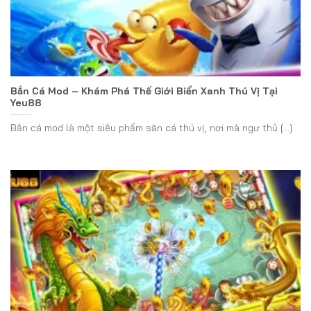
Bắn Cá Mod – Khám Phá Thế Giới Biển Xanh Thú Vị Tại
Yeu88
Bắn cá mod là một siêu phẩm săn cá thú vị, nơi mà ngư thủ [...]