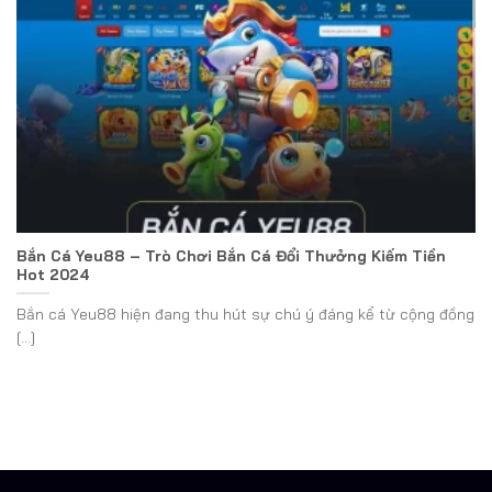
Bắn Cá Yeu88 – Trò Chơi Bắn Cá Đổi Thưởng Kiếm Tiền
Hot 2024
Bắn cá Yeu88 hiện đang thu hút sự chú ý đáng kể từ cộng đồng
[...]