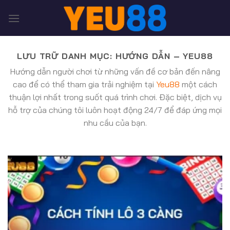
Chuyển
đến
nội
dung
LƯU TRỮ DANH MỤC:
HƯỚNG DẪN – YEU88
Hướng dẫn người chơi từ những vấn đề cơ bản đến nâng
cao để có thể tham gia trải nghiệm tại
Yeu88
một cách
thuận lợi nhất trong suốt quá trình chơi. Đặc biệt, dịch vụ
hỗ trợ của chúng tôi luôn hoạt động 24/7 để đáp ứng mọi
nhu cầu của bạn.