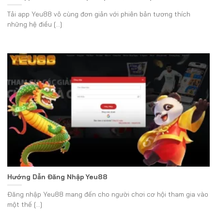
Tải app Yeu88 vô cùng đơn giản với phiên bản tương thích
những hệ điều [...]
Hướng Dẫn Đăng Nhập Yeu88
Đăng nhập Yeu88 mang đến cho người chơi cơ hội tham gia vào
một thế [...]