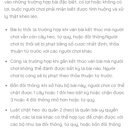
vào những trường hợp bài đặc biệt, có lợi hoặc không có
lợi, buộc người chơi phải nhận biết được tình huống và xử
lý thật khéo léo.
Bài bị thối: là trường hợp khi ván bài kết thúc mà người
chơi vẫn còn cây heo, tứ quý, hoặc đôi thông.Người
chơi bị thối sẽ bị phạt bằng số cược nhất định, thỏa
thuận từ trước với các người chơi khác.
Cóng: là trường hợp khi gần kết thúc ván bài mà người
chơi không thể đánh được bất kỳ lá bài nào. Người
chơi bị cóng sẽ bị phạt theo thỏa thuận từ trước.
Bốn đôi thông: khi sở hữu bộ bài này, người chơi có thể
chặt được 1 cây hoặc 1 đôi heo bất kỳ hoặc chặn được
3 hoặc 4 đôi thông nhỏ hơn hoặc tứ quý.
Luật chặt heo: dù quân 2 (heo) là quân bài uy quyền
nhất, các lá bài khác có thể hợp lực để chặn được với
các bộ như: ba đôi thông, tứ quý, hoặc bốn đôi thông