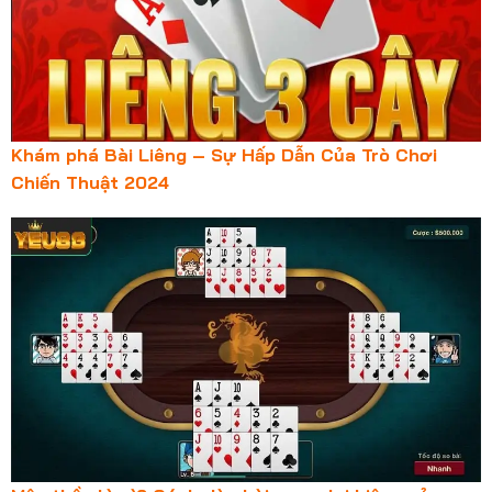
Khám phá Bài Liêng – Sự Hấp Dẫn Của Trò Chơi
Chiến Thuật 2024