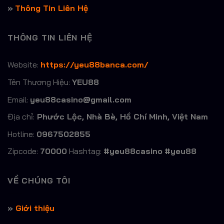
»
Thông Tin Liên Hệ
THÔNG TIN LIÊN HỆ
Website:
https://yeu88banca.com/
Tên Thương Hiệu:
YEU88
Email:
yeu88casino@gmail.com
Địa chỉ:
Phước Lộc, Nhà Bè, Hồ Chí Minh, Việt Nam
Hotline:
0967502855
Zipcode:
70000
Hashtag:
#yeu88casino
#yeu88
VỀ CHÚNG TÔI
»
Giới thiệu