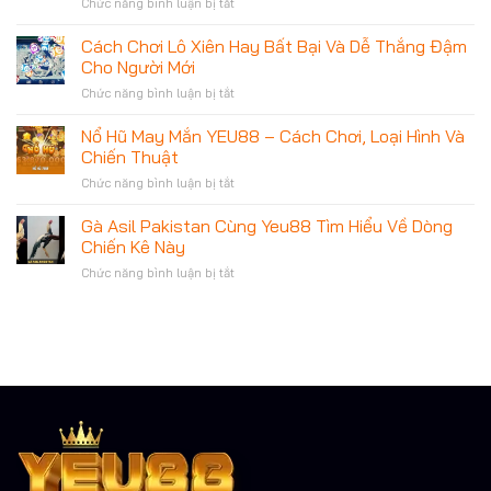
Chức năng bình luận bị tắt
ở
Đánh
Mơ
Số
Thấy
Cách Chơi Lô Xiên Hay Bất Bại Và Dễ Thắng Đậm
Gì?
Người
Dành
Cho Người Mới
Chết
Cho
Chức năng bình luận bị tắt
ở
Đánh
Người
Cách
Số
Mới
Chơi
Nổ Hũ May Mắn YEU88 – Cách Chơi, Loại Hình Và
Gì?
Tại
Lô
Tại
Chiến Thuật
789F
Xiên
Trang
Chức năng bình luận bị tắt
ở
Hay
Chủ
Nổ
Bất
789F
Hũ
Gà Asil Pakistan Cùng Yeu88 Tìm Hiểu Về Dòng
Bại
May
Và
Chiến Kê Này
Mắn
Dễ
Chức năng bình luận bị tắt
ở
YEU88
Thắng
Gà
–
Đậm
Asil
Cách
Cho
Pakistan
Chơi,
Người
Cùng
Loại
Mới
Yeu88
Hình
Tìm
Và
Hiểu
Chiến
Về
Thuật
Dòng
Chiến
Kê