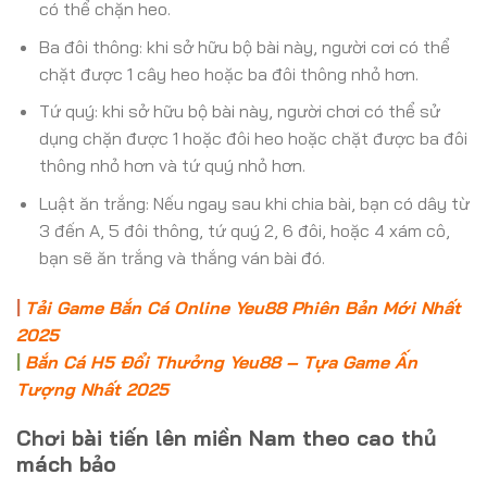
có thể chặn heo.
Ba đôi thông: khi sở hữu bộ bài này, người cơi có thể
chặt được 1 cây heo hoặc ba đôi thông nhỏ hơn.
Tứ quý: khi sở hữu bộ bài này, người chơi có thể sử
dụng chặn được 1 hoặc đôi heo hoặc chặt được ba đôi
thông nhỏ hơn và tứ quý nhỏ hơn.
Luật ăn trắng: Nếu ngay sau khi chia bài, bạn có dây từ
3 đến A, 5 đôi thông, tứ quý 2, 6 đôi, hoặc 4 xám cô,
bạn sẽ ăn trắng và thắng ván bài đó.
|
Tải Game Bắn Cá Online Yeu88 Phiên Bản Mới Nhất
2025
|
Bắn Cá H5 Đổi Thưởng Yeu88 – Tựa Game Ấn
Tượng Nhất 2025
Chơi bài tiến lên miền Nam theo cao thủ
mách bảo