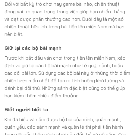
Đối với bất kỳ trò chơi hay game bài nào, chiến thuật
đóng vai trò quan trọng trong việc giúp bạn chiến thắng
và đạt được phần thưởng cao hơn. Dưới đây là một số
chiến thuật hữu ích trong bài tiến lên miền Nam mà bạn
nên biết:
Giữ lại các bộ bài mạnh
Trước khi bắt đầu ván chơi trong tiến lên miền Nam, xác
định và giữ lại các bộ bài mạnh như tứ quý, sảnh, hoặc
các đôi bài lớn. Sử dụng các bộ bài này ở những thời điểm
chiến lược mấu chốt để tạo ra tình huống khó lường và
đánh bại đối thủ. Những sảnh đặc biệt cũng có thể giúp
bạn kiếm thêm nhiều điểm thưởng
Biết người biết ta
Khi đã hiểu và nắm được bộ bài của mình, quân mạnh,
quân yếu, các sảnh mạnh và quân lẻ thì phải tiến hành
theo dõi cẩn thận cách chơi của đối thủ và cố gắng đọc