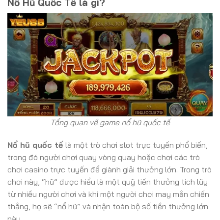
Nổ Hũ Quốc Tế là gì?
Tổng quan về game nổ hũ quốc tế
Nổ hũ quốc tế
là một trò chơi slot trực tuyến phổ biến,
trong đó người chơi quay vòng quay hoặc chơi các trò
chơi casino trực tuyến để giành giải thưởng lớn. Trong trò
chơi này, “hũ” được hiểu là một quỹ tiền thưởng tích lũy
từ nhiều người chơi và khi một người chơi may mắn chiến
thắng, họ sẽ “nổ hũ” và nhận toàn bộ số tiền thưởng lớn
này.