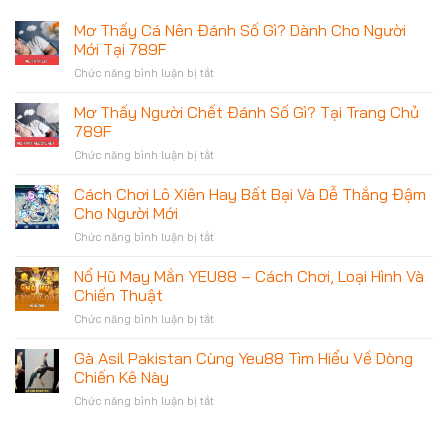
Mơ Thấy Cá Nên Đánh Số Gì? Dành Cho Người
Mới Tại 789F
Chức năng bình luận bị tắt
ở
Mơ
Thấy
Mơ Thấy Người Chết Đánh Số Gì? Tại Trang Chủ
Cá
789F
Nên
Chức năng bình luận bị tắt
ở
Đánh
Mơ
Số
Thấy
Cách Chơi Lô Xiên Hay Bất Bại Và Dễ Thắng Đậm
Gì?
Người
Dành
Cho Người Mới
Chết
Cho
Chức năng bình luận bị tắt
ở
Đánh
Người
Cách
Số
Mới
Chơi
Nổ Hũ May Mắn YEU88 – Cách Chơi, Loại Hình Và
Gì?
Tại
Lô
Tại
Chiến Thuật
789F
Xiên
Trang
Chức năng bình luận bị tắt
ở
Hay
Chủ
Nổ
Bất
789F
Hũ
Gà Asil Pakistan Cùng Yeu88 Tìm Hiểu Về Dòng
Bại
May
Và
Chiến Kê Này
Mắn
Dễ
Chức năng bình luận bị tắt
ở
YEU88
Thắng
Gà
–
Đậm
Asil
Cách
Cho