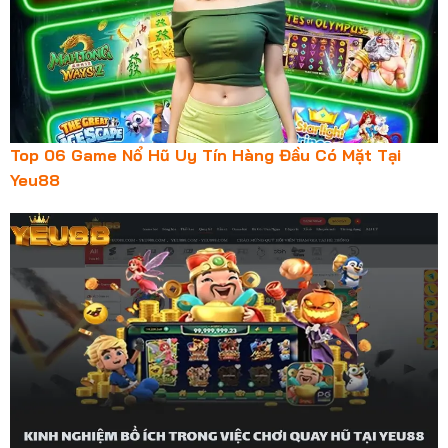
Top 06 Game Nổ Hũ Uy Tín Hàng Đầu Có Mặt Tại
Yeu88