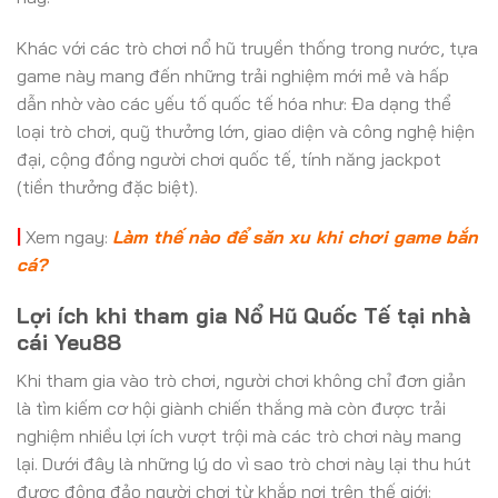
Khác với các trò chơi nổ hũ truyền thống trong nước, tựa
game này mang đến những trải nghiệm mới mẻ và hấp
dẫn nhờ vào các yếu tố quốc tế hóa như: Đa dạng thể
loại trò chơi, quỹ thưởng lớn, giao diện và công nghệ hiện
đại, cộng đồng người chơi quốc tế, tính năng jackpot
(tiền thưởng đặc biệt).
|
Xem ngay:
Làm thế nào để săn xu khi chơi game bắn
cá?
Lợi ích khi tham gia Nổ Hũ Quốc Tế tại nhà
cái Yeu88
Khi tham gia vào trò chơi, người chơi không chỉ đơn giản
là tìm kiếm cơ hội giành chiến thắng mà còn được trải
nghiệm nhiều lợi ích vượt trội mà các trò chơi này mang
lại. Dưới đây là những lý do vì sao trò chơi này lại thu hút
được đông đảo người chơi từ khắp nơi trên thế giới: