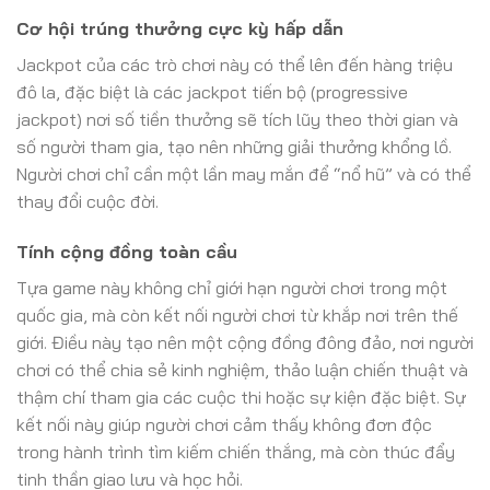
Cơ hội trúng thưởng cực kỳ hấp dẫn
Jackpot của các trò chơi này có thể lên đến hàng triệu
đô la, đặc biệt là các jackpot tiến bộ (progressive
jackpot) nơi số tiền thưởng sẽ tích lũy theo thời gian và
số người tham gia, tạo nên những giải thưởng khổng lồ.
Người chơi chỉ cần một lần may mắn để “nổ hũ” và có thể
thay đổi cuộc đời.
Tính cộng đồng toàn cầu
Tựa game này không chỉ giới hạn người chơi trong một
quốc gia, mà còn kết nối người chơi từ khắp nơi trên thế
giới. Điều này tạo nên một cộng đồng đông đảo, nơi người
chơi có thể chia sẻ kinh nghiệm, thảo luận chiến thuật và
thậm chí tham gia các cuộc thi hoặc sự kiện đặc biệt. Sự
kết nối này giúp người chơi cảm thấy không đơn độc
trong hành trình tìm kiếm chiến thắng, mà còn thúc đẩy
tinh thần giao lưu và học hỏi.