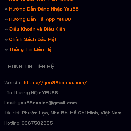
»
Hướng Dẫn Đăng Nhập Yeu88
»
Hướng Dẫn Tải App Yeu88
»
Điều Khoản và Điều Kiện
»
Chính Sách Bảo Mật
»
Thông Tin Liên Hệ
THÔNG TIN LIÊN HỆ
Website:
https://yeu88banca.com/
Tên Thương Hiệu:
YEU88
Email:
yeu88casino@gmail.com
Địa chỉ:
Phước Lộc, Nhà Bè, Hồ Chí Minh, Việt Nam
Hotline:
0967502855